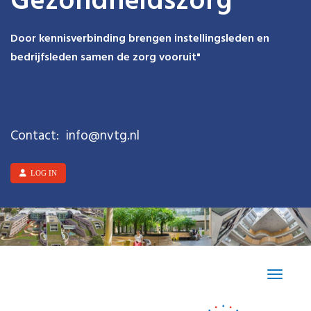
Gezondheidszorg
Door kennisverbinding brengen instellingsleden en
bedrijfsleden samen de zorg vooruit"
Contact:
ofni
@nvtg.nl
LOG IN
Toggle n