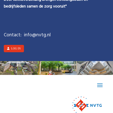
bedrijfsleden samen de zorg vooruit"
Contact:
ofni
@nvtg.nl
LOG IN
Toggle n