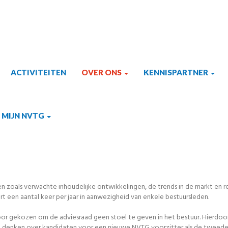
ACTIVITEITEN
OVER ONS
KENNISPARTNER
MIJN NVTG
 zoals verwachte inhoudelijke ontwikkelingen, de trends in de markt en r
t een aantal keer per jaar in aanwezigheid van enkele bestuursleden.
or gekozen om de adviesraad geen stoel te geven in het bestuur. Hierdoor
e denken over kandidaten voor een nieuwe NVTG voorzitter als de tweede t