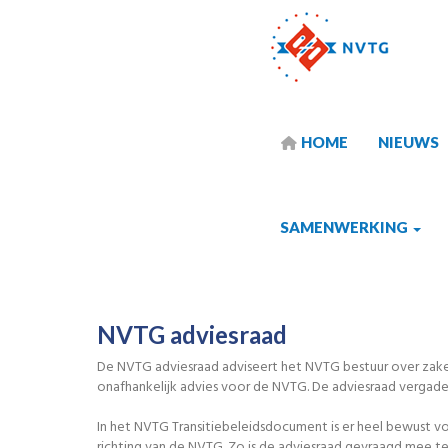
HOME
NIEUWS
SAMENWERKING
NVTG adviesraad
De NVTG adviesraad adviseert het NVTG bestuur over zaken
onafhankelijk advies voor de NVTG. De adviesraad vergader
In het NVTG Transitiebeleidsdocument is er heel bewust vo
richting van de NVTG. Zo is de adviesraad gevraagd mee t