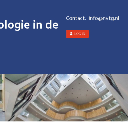
Contact:
ofni
@nvtg.nl
logie in de
LOG IN