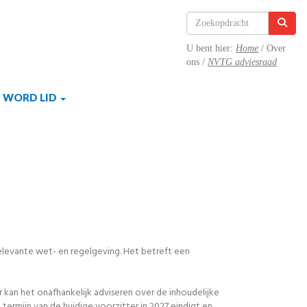
U bent hier:
Home
/ Over
ons /
NVTG adviesraad
WORD LID
elevante wet- en regelgeving. Het betreft een
 kan het onafhankelijk adviseren over de inhoudelijke
ermijn van de huidige voorzitter in 2027 eindigt en