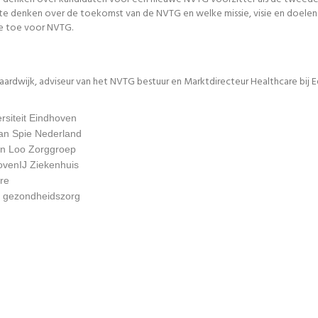
denken over de toekomst van de NVTG en welke missie, visie en doelen daa
de toe voor NVTG.
ardwijk, adviseur van het NVTG bestuur en Marktdirecteur Healthcare bij 
rsiteit Eindhoven
an Spie Nederland
en Loo Zorggroep
ovenIJ Ziekenhuis
re
de gezondheidszorg