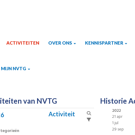
ACTIVITEITEN
OVER ONS
KENNISPARTNER
MIJN NVTG
viteiten van NVTG
Historie A
2022
Activiteit
26
21 apr
1 jul
29 sep
tegorieën