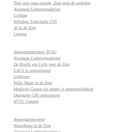
Zorg voor onze energie, Zorg voor de toekomst
Algemene Ledenvergadering
Golfdag
Volledige Elektrische CSA
AI in de Zorg
Congres
Nieuwjaarsreceptie NVTG
Algemene Ledenvergadering
De Kracht van Licht voor de Zorg
GACS in zorgvastgoed
Golfevent
Veilig Water in de Zorg
Medische Gassen als sleutel in patientveiligheid
Duurzame GBS oplossingen
NVTG Congres
Nieuwjaarsreceptie
Nieuwbouw in de Zorg
Algemene Ledenvergadering