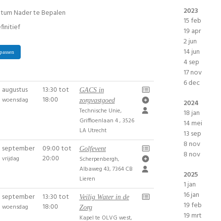
2023
tum Nader te Bepalen
15 feb
finitief
19 apr
2 jun
14 jun
passen
4 sep
17 nov
6 dec
augustus
13:30 tot
GACS in
18:00
woensdag
zorgvastgoed
2024
Technische Unie,
18 jan
Griffioenlaan 4 , 3526
14 mei
LA Utrecht
13 sep
8 nov
september
09:00 tot
Golfevent
8 nov
20:00
vrijdag
Scherpenbergh,
Albaweg 43, 7364 CB
2025
Lieren
1 jan
16 jan
september
13:30 tot
Veilig Water in de
19 feb
18:00
woensdag
Zorg
19 mrt
Kapel te OLVG west,