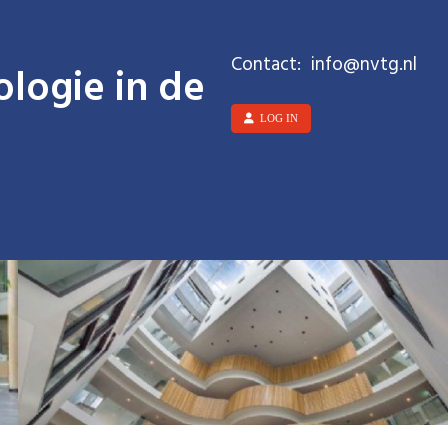
Contact:
ofni
@nvtg.nl
logie in de
LOG IN