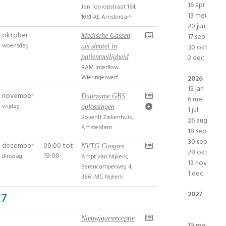
16 apr
Jan Tooropstraat 164,
13 mei
1061 AE Amsterdam
20 jun
oktober
17 sep
Medische Gassen
woensdag
30 okt
als sleutel in
2 dec
patientveiligheid
BAM Interflow,
Wieringerwerf
2026
13 jan
november
Duurzame GBS
6 mei
vrijdag
oplossingen
1 jul
BovenIJ Ziekenhuis,
26 aug
Amsterdam
18 sep
30 sep
december
09:00 tot
NVTG Congres
28 okt
19:00
dinsdag
Ampt van Nijkerk,
13 nov
Berencamperweg 4,
1 dec
3861 MC Nijkerk
2027
27
Nieuwjaarsreceptie
19 mei