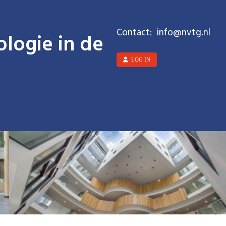
Contact:
ofni
@nvtg.nl
logie in de
LOG IN