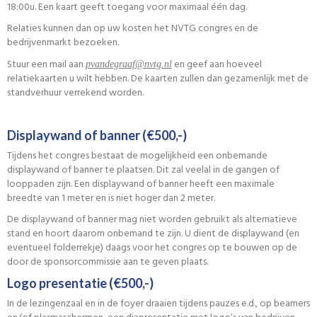
18:00u. Een kaart geeft toegang voor maximaal één dag.
Relaties kunnen dan op uw kosten het NVTG congres en de
bedrijvenmarkt bezoeken.
Stuur een mail aan
en geef aan hoeveel
faargednavp
@nvtg.nl
relatiekaarten u wilt hebben. De kaarten zullen dan gezamenlijk met de
standverhuur verrekend worden.
Displaywand of banner (€500,-)
Tijdens het congres bestaat de mogelijkheid een onbemande
displaywand of banner te plaatsen. Dit zal veelal in de gangen of
looppaden zijn. Een displaywand of banner heeft een maximale
breedte van 1 meter en is niet hoger dan 2 meter.
De displaywand of banner mag niet worden gebruikt als alternatieve
stand en hoort daarom onbemand te zijn. U dient de displaywand (en
eventueel folderrekje) daags voor het congres op te bouwen op de
door de sponsorcommissie aan te geven plaats.
Logo presentatie (€500,-)
In de lezingenzaal en in de foyer draaien tijdens pauzes e.d., op beamers