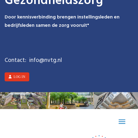
Gezondheidszorg
Door kennisverbinding brengen instellingsleden en
bedrijfsleden samen de zorg vooruit"
Contact:
ofni
@nvtg.nl
LOG IN
Toggle n