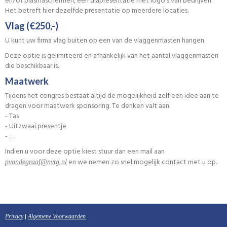
en/of plasmaschermen, een diapresentatie met logo’s van bedrijven.
Het betreft hier dezelfde presentatie op meerdere locaties.
Vlag (€250,-)
U kunt uw firma vlag buiten op een van de vlaggenmasten hangen.
Deze optie is gelimiteerd en afhankelijk van het aantal vlaggenmasten
die beschikbaar is.
Maatwerk
Tijdens het congres bestaat altijd de mogelijkheid zelf een idee aan te
dragen voor maatwerk sponsoring. Te denken valt aan:
- Tas
- Uitzwaai presentje
- ….
Indien u voor deze optie kiest stuur dan een mail aan
en we nemen zo snel mogelijk contact met u op.
faargednavp
@nvtg.nl
|
Privacy
Algemene Voorwaarden