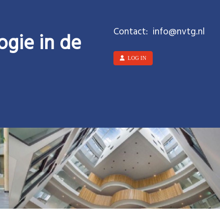
Contact:
ofni
@nvtg.nl
ogie in de
LOG IN