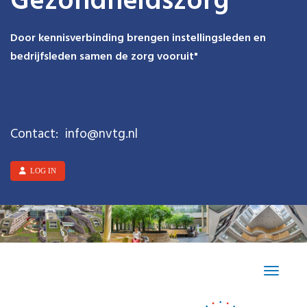
Gezondheidszorg
Door kennisverbinding brengen instellingsleden en
bedrijfsleden samen de zorg vooruit"
Contact:
ofni
@nvtg.nl
LOG IN
Toggle n