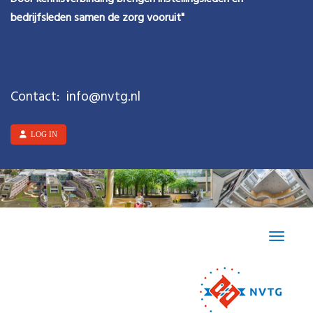
bedrijfsleden samen de zorg vooruit"
Contact:
ofni
@nvtg.nl
LOG IN
Toggle n