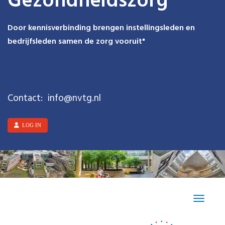
Gezondheidszorg
Door kennisverbinding brengen instellingsleden en
bedrijfsleden samen de zorg vooruit"
Contact:
ofni
@nvtg.nl
LOG IN
Toggle n